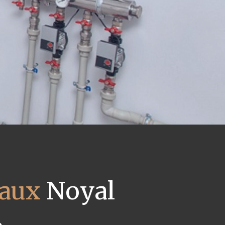
eaux
Noyal