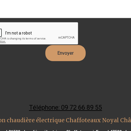
Téléphone: 09 72 66 89 55
on chaudière électrique Chaffoteaux Noyal Chât