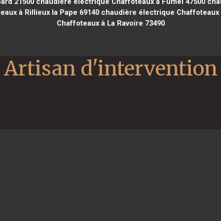
bard 21500
chaudière électrique Chaffoteaux à Fumel 47500
chau
aux à Rillieux la Pape 69140
chaudière électrique Chaffoteaux 
Chaffoteaux à La Ravoire 73490
Artisan d'intervention