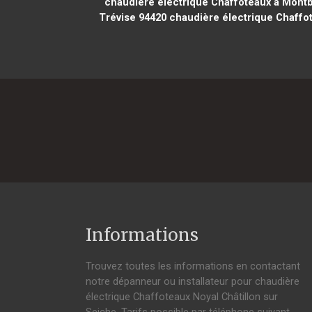
chaudière électrique Chaffoteaux à Mont
Trévise 94420
chaudière électrique Chaffote
Informations
Trouvez toutes les informations en contactant
notre dépanneur ou installateur pour chaudière
électrique Chaffoteaux Noyal Châtillon sur
Seiche. Tarifs possible par téléphone suivant