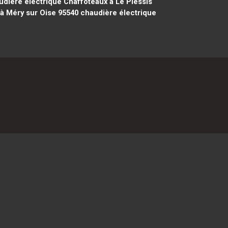
dière électrique Chaffoteaux à Le Plessis
à Méry sur Oise 95540
chaudière électrique