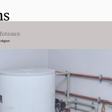
ns
ffoteaux
 région
ur Seiche