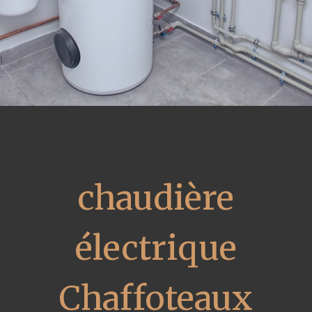
chaudière
électrique
Chaffoteaux