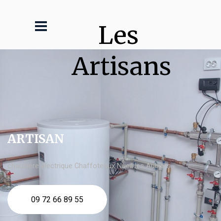
Les 
Artisans
ARTISAN
chaudière électrique Chaffoteaux Nueil les Aubiers
09 72 66 89 55