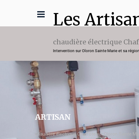
Les Artisa
chaudière électrique Cha
Intervention sur Oloron Sainte Marie et sa régio
ARTISAN
chaudière électrique Chaffoteaux Oloron Sainte Ma