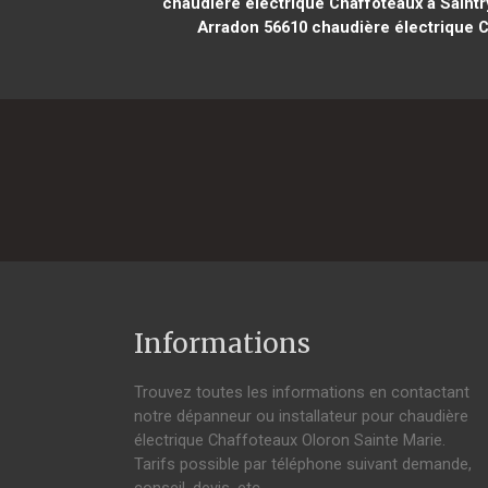
chaudière électrique Chaffoteaux à Saintr
Arradon 56610
chaudière électrique C
Informations
Trouvez toutes les informations en contactant
notre dépanneur ou installateur pour chaudière
électrique Chaffoteaux Oloron Sainte Marie.
Tarifs possible par téléphone suivant demande,
conseil, devis, etc.