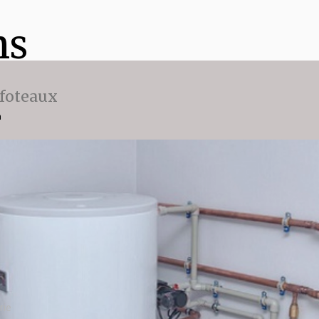
ns
ffoteaux
n
rie