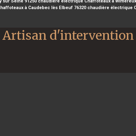
y sur Seine 91250
chaudière électrique Chaffoteaux à Wimereux
haffoteaux à Caudebec lès Elbeuf 76320
chaudière électrique C
Artisan d'intervention