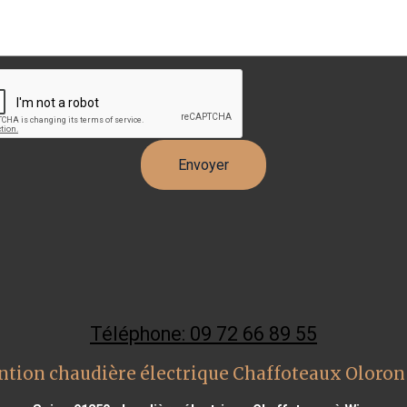
Téléphone: 09 72 66 89 55
ntion chaudière électrique Chaffoteaux Oloron