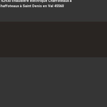
 62930
chaudière électrique Chaffoteaux à
haffoteaux à Saint Denis en Val 45560