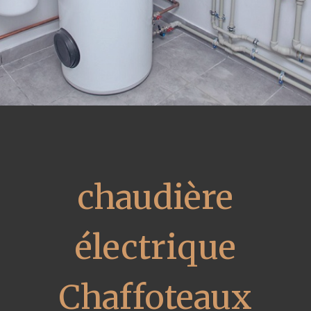
chaudière
électrique
Chaffoteaux