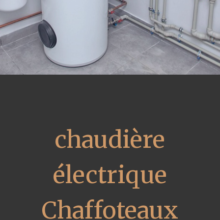
chaudière
électrique
Chaffoteaux