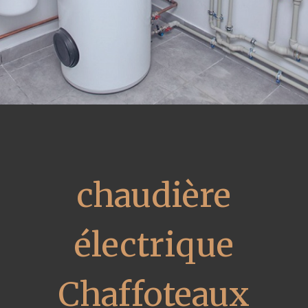
chaudière
électrique
Chaffoteaux