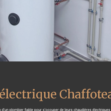
électrique Chaffote
n d'un plombier fiable pour s'occuper de leurs chaudières électrique