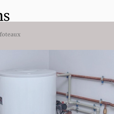
ns
ffoteaux