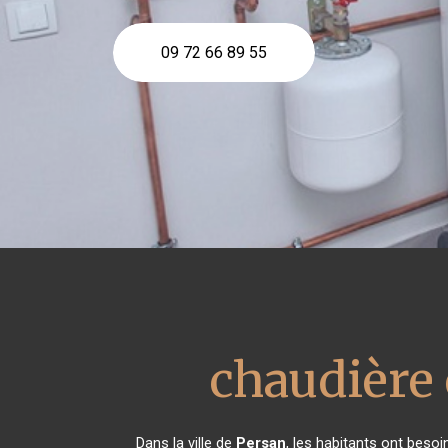
09 72 66 89 55
chaudière 
Dans la ville de
Persan
, les habitants ont besoi