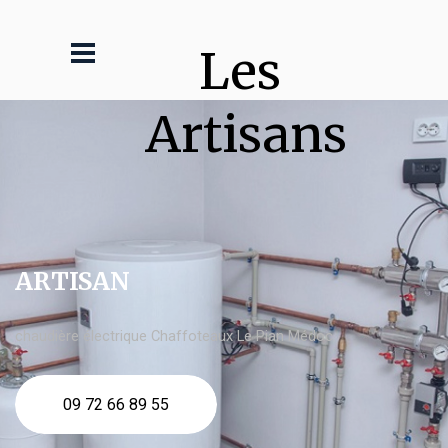
Les 
Artisans
ARTISAN
chaudière électrique Chaffoteaux Le Pian Médoc
09 72 66 89 55