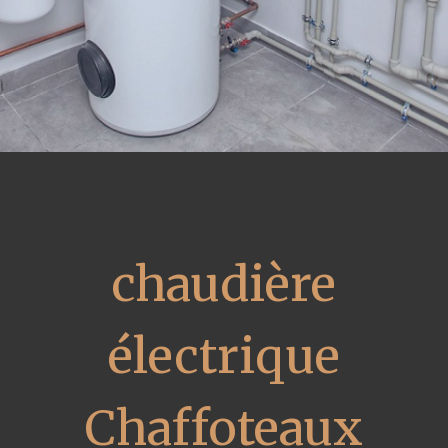
chaudière
électrique
Chaffoteaux