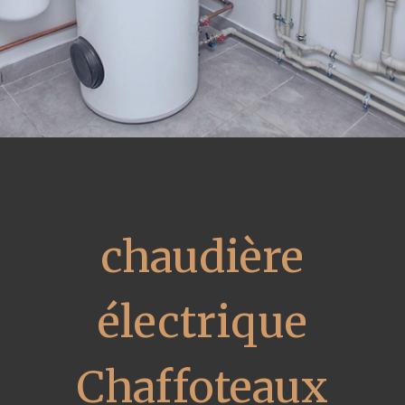
chaudière
électrique
Chaffoteaux