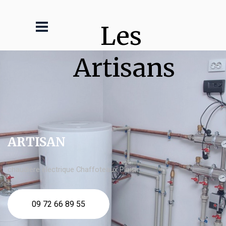
Les 
Artisans
ARTISAN
chaudière électrique Chaffoteaux Plaisir
09 72 66 89 55