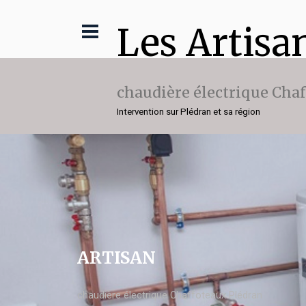
Les Artisa
chaudière électrique Cha
Intervention sur Plédran et sa région
ARTISAN
chaudière électrique Chaffoteaux Plédran