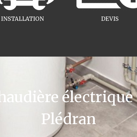
INSTALLATION
DEVIS
udière électrique
Plédran