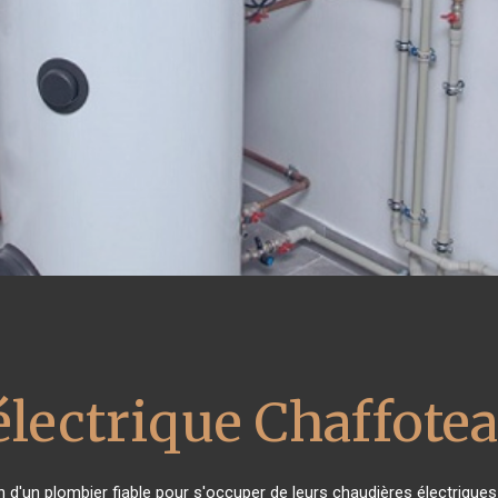
électrique Chaffote
in d'un plombier fiable pour s'occuper de leurs chaudières électrique