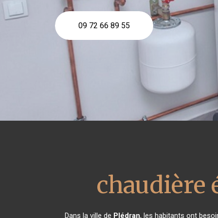
09 72 66 89 55
chaudière 
Dans la ville de
Plédran
, les habitants ont beso