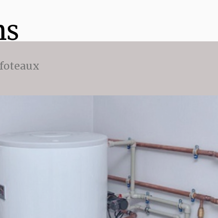
ns
ffoteaux