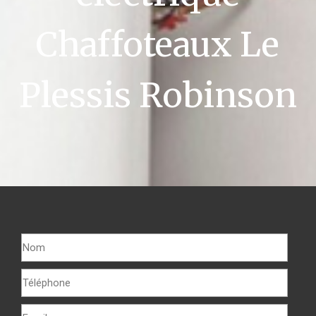
Chaffoteaux Le
Plessis Robinson