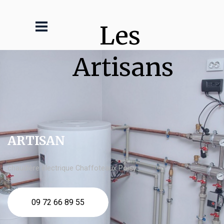
Les 
Artisans
ARTISAN
chaudière électrique Chaffoteaux Poisy
09 72 66 89 55