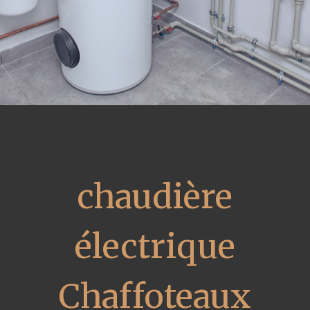
chaudière
électrique
Chaffoteaux