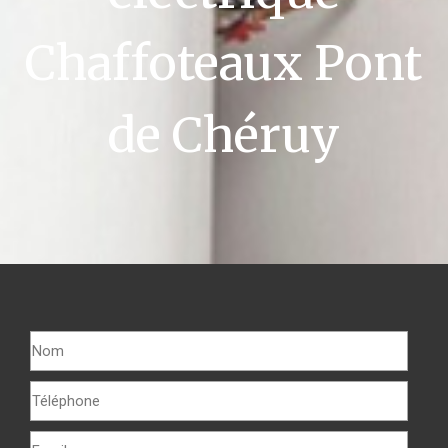
Chaffoteaux Pont
de Chéruy