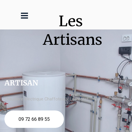
Les 
Artisans
ARTISAN
chaudière électrique Chaffoteaux Le Pontet
09 72 66 89 55