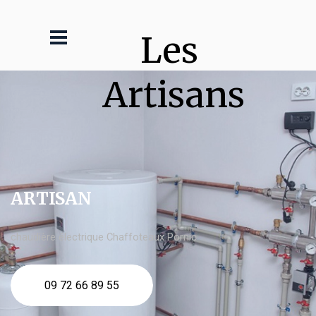
Les 
Artisans
ARTISAN
chaudière électrique Chaffoteaux Pornic
09 72 66 89 55