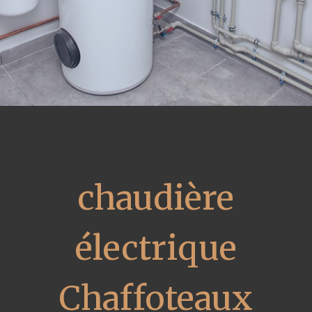
chaudière
électrique
Chaffoteaux