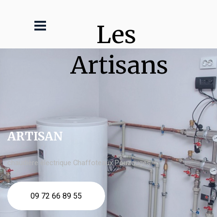
Les 
Artisans
ARTISAN
chaudière électrique Chaffoteaux Pouzauges
09 72 66 89 55