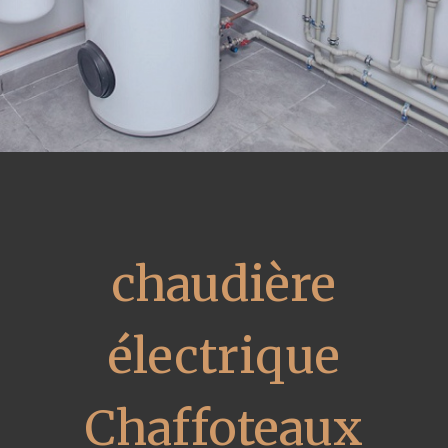
chaudière
électrique
Chaffoteaux