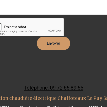
Téléphone: 09 72 66 89 55
ion chaudière électrique Chaffoteaux Le Puy 