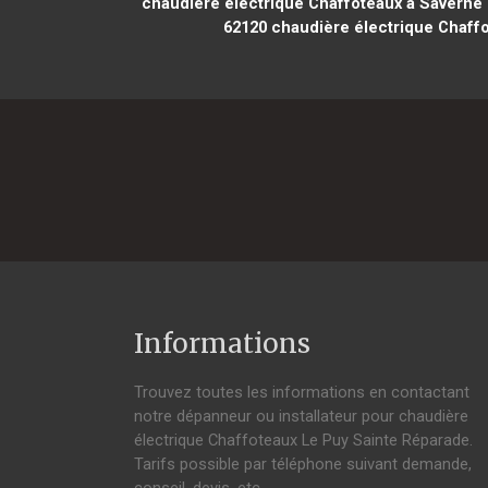
chaudière électrique Chaffoteaux à Saverne
62120
chaudière électrique Chaffo
Informations
Trouvez toutes les informations en contactant
notre dépanneur ou installateur pour chaudière
électrique Chaffoteaux Le Puy Sainte Réparade.
Tarifs possible par téléphone suivant demande,
conseil, devis, etc.