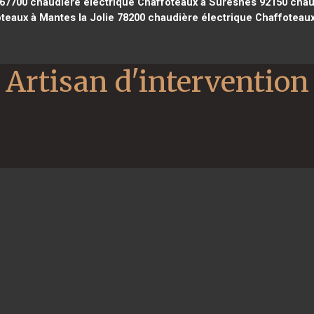
 67700
chaudière électrique Chaffoteaux à Suresnes 92150
chaud
teaux à Mantes la Jolie 78200
chaudière électrique Chaffoteaux
Artisan d'intervention