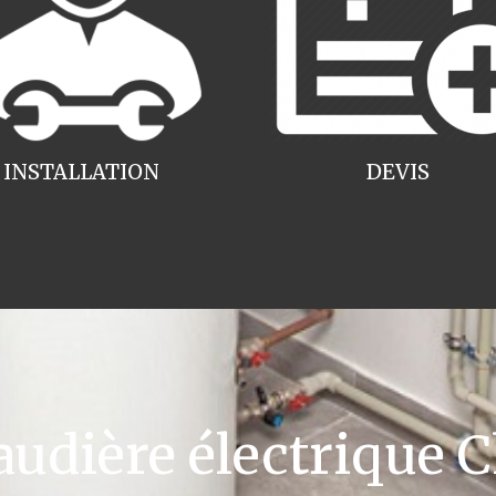
INSTALLATION
DEVIS
dière électrique C