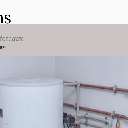
ns
ffoteaux
égion
parade