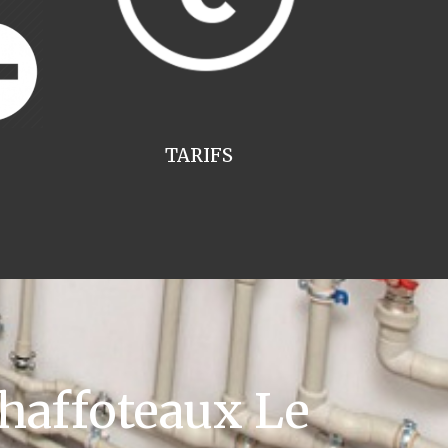
TARIFS
haffoteaux Le