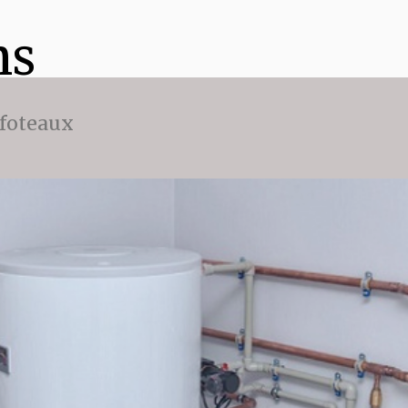
ns
ffoteaux