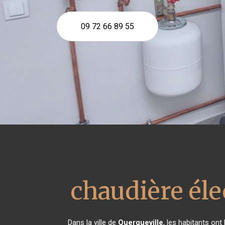
09 72 66 89 55
chaudière éle
Dans la ville de
Querqueville
, les habitants on