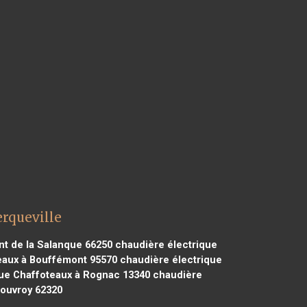
erqueville
nt de la Salanque 66250
chaudière électrique
eaux à Bouffémont 95570
chaudière électrique
ue Chaffoteaux à Rognac 13340
chaudière
Rouvroy 62320