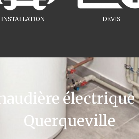
INSTALLATION
DEVIS
udière électrique
Querqueville