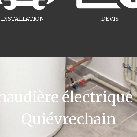
INSTALLATION
DEVIS
udière électrique
Quiévrechain