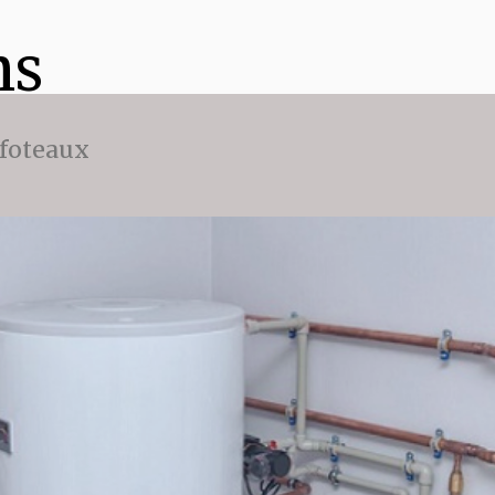
ns
ffoteaux