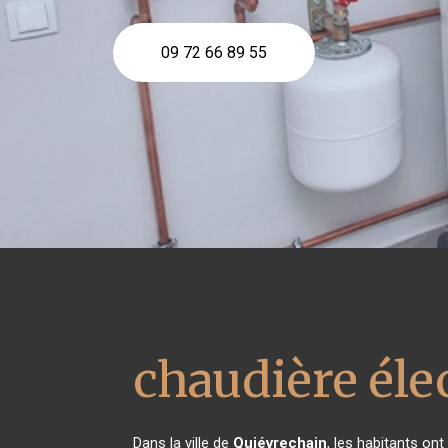
09 72 66 89 55
chaudière éle
Dans la ville de
Quiévrechain
, les habitants on