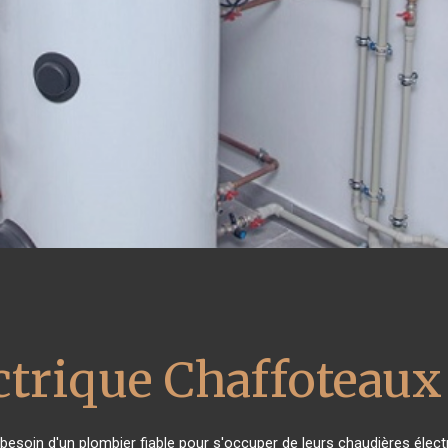
ctrique Chaffoteaux
t besoin d'un plombier fiable pour s'occuper de leurs chaudières élec