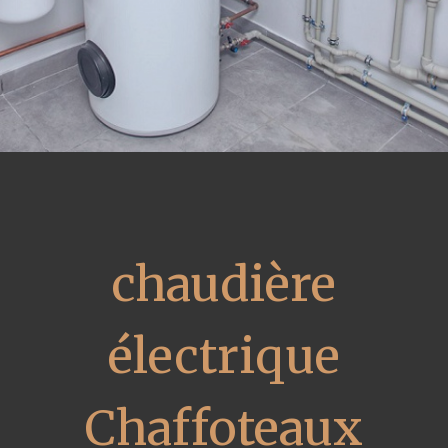
chaudière
électrique
Chaffoteaux