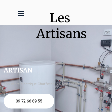
Les 
Artisans
ARTISAN
chaudière électrique Chaffoteaux Rambervillers
09 72 66 89 55