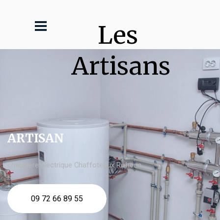
Les 
Artisans
ARTISAN
chaudière électrique Chaffoteaux Rixheim
09 72 66 89 55