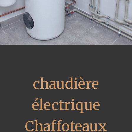
chaudière
électrique
Chaffoteaux