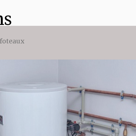
ns
ffoteaux