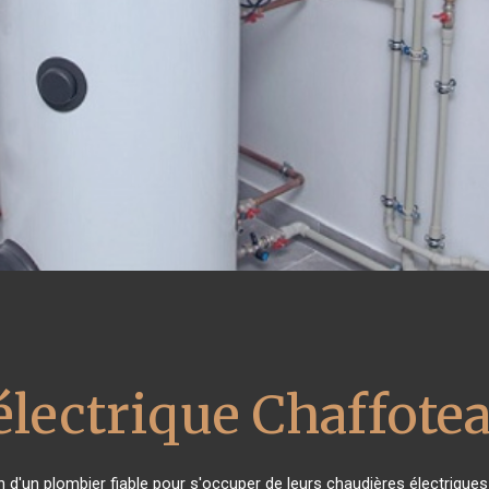
électrique Chaffote
in d'un plombier fiable pour s'occuper de leurs chaudières électrique