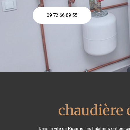
09 72 66 89 55
chaudière 
Dans la ville de
Roanne
, les habitants ont beso