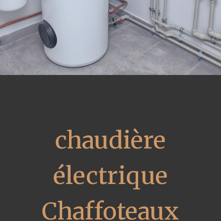
chaudière
électrique
Chaffoteaux