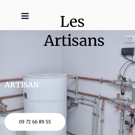
Les 
Artisans
ARTISAN
chaudière électrique Chaffoteaux Rochefort
09 72 66 89 55