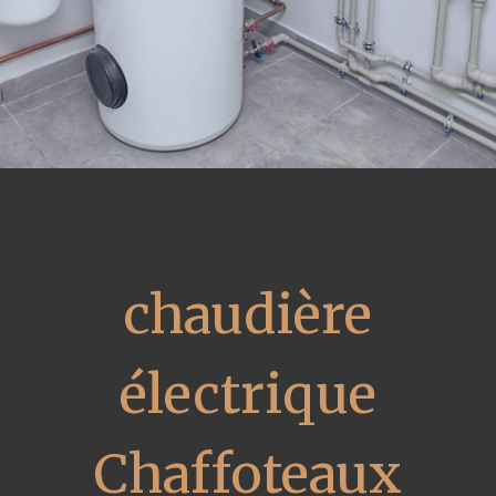
chaudière
électrique
Chaffoteaux