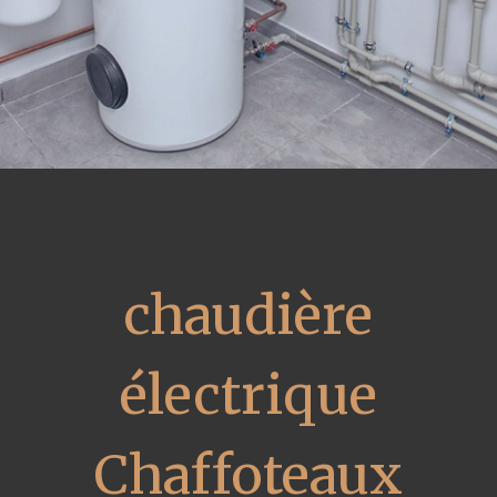
chaudière
électrique
Chaffoteaux