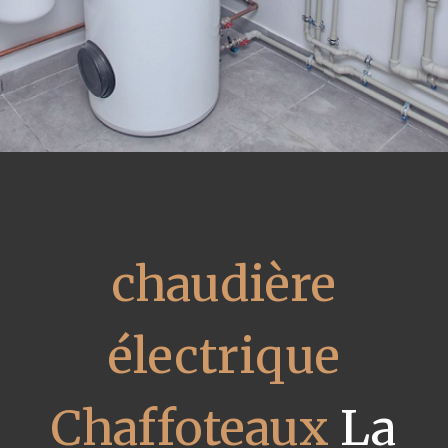
chaudière
électrique
Chaffoteaux
La