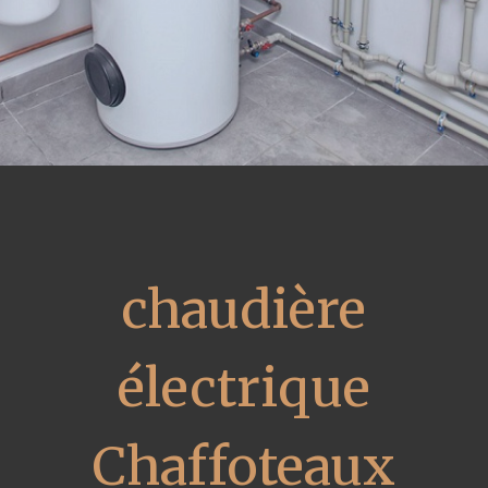
chaudière
électrique
Chaffoteaux