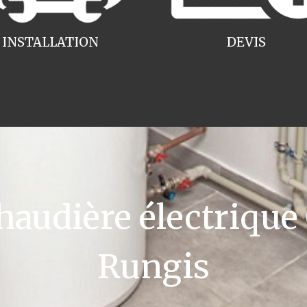
INSTALLATION
DEVIS
udière électrique
Rungis