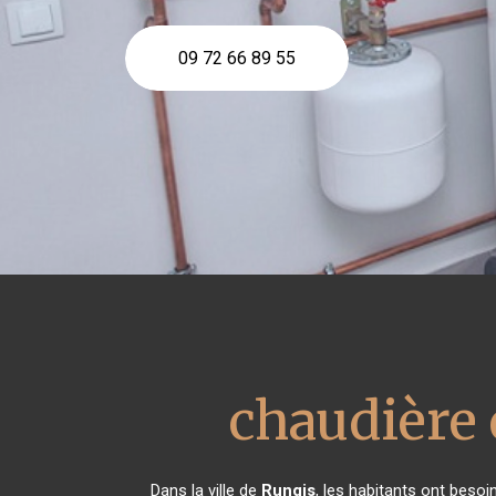
09 72 66 89 55
chaudière 
Dans la ville de
Rungis
, les habitants ont besoi