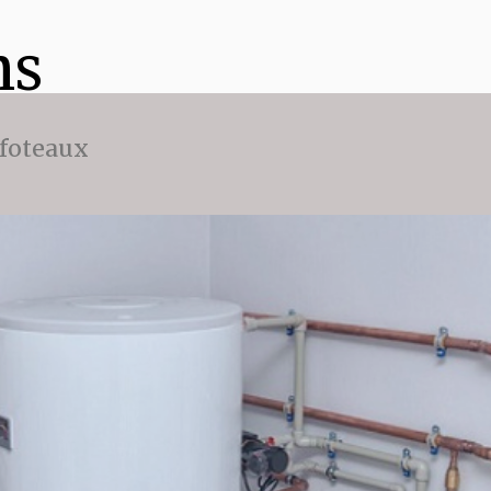
ns
ffoteaux