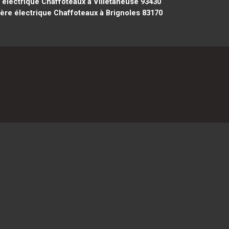
électrique Chaffoteaux à Villetaneuse 93430
re électrique Chaffoteaux à Brignoles 83170