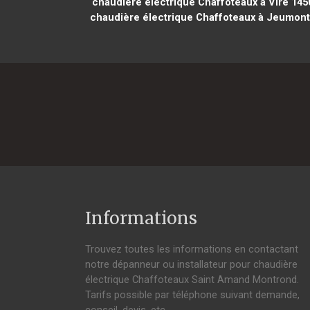
chaudière électrique Chaffoteaux à Vire 145
chaudière électrique Chaffoteaux à Jeumont
Informations
Trouvez toutes les informations en contactant
notre dépanneur ou installateur pour chaudière
électrique Chaffoteaux Saint Amand Montrond.
Tarifs possible par téléphone suivant demande,
conseil, devis, etc.