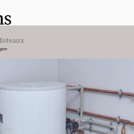
ns
ffoteaux
gion
ntrond