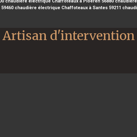
00
chaudière électrique Chaffoteaux à Ploeren 56880
chaudière 
 59460
chaudière électrique Chaffoteaux à Santes 59211
chaudiè
Artisan d'intervention