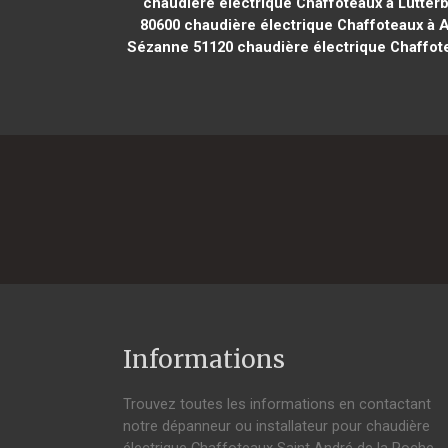
chaudière électrique Chaffoteaux à Lutter
80600
chaudière électrique Chaffoteaux à A
Sézanne 51120
chaudière électrique Chaffote
Informations
Trouvez toutes les informations en contactant
notre dépanneur ou installateur pour chaudière
électrique Chaffoteaux Saint André de la Roche.