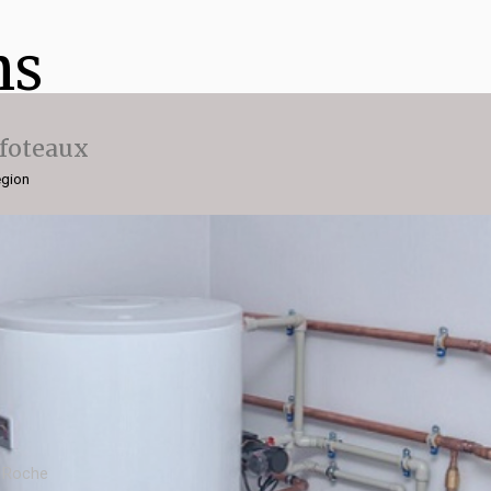
ns
ffoteaux
égion
a Roche