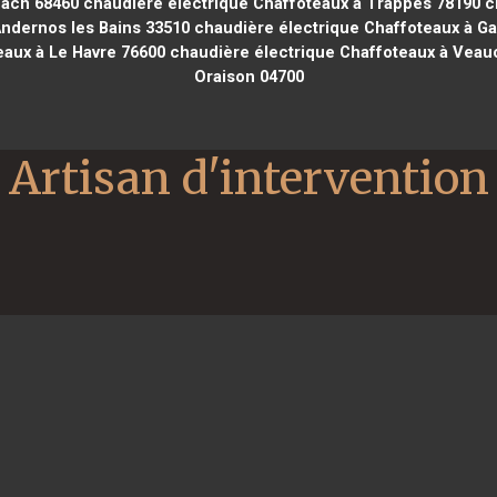
bach 68460
chaudière électrique Chaffoteaux à Trappes 78190
ch
ndernos les Bains 33510
chaudière électrique Chaffoteaux à G
aux à Le Havre 76600
chaudière électrique Chaffoteaux à Veau
Oraison 04700
Artisan d'intervention