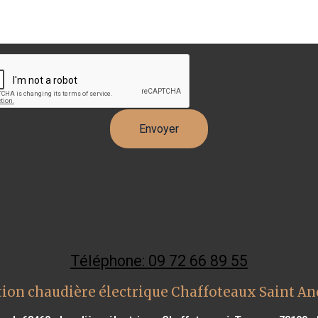
Téléphone: 09 72 66 89 55
ion chaudière électrique Chaffoteaux Saint An