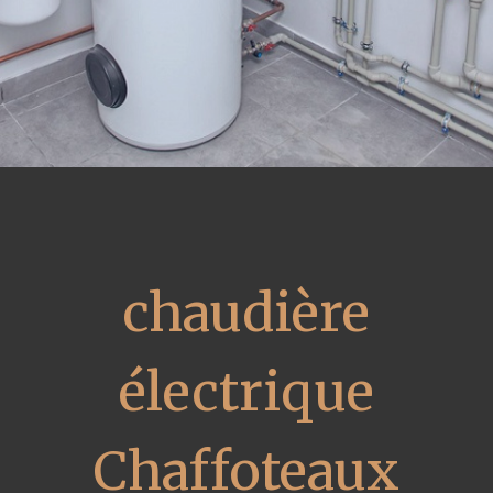
chaudière
électrique
Chaffoteaux