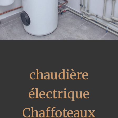
chaudière
électrique
Chaffoteaux