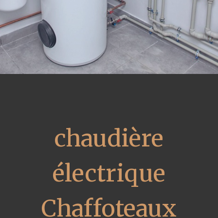
chaudière
électrique
Chaffoteaux