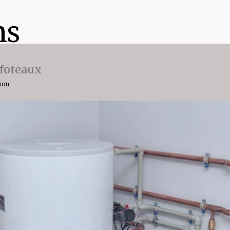
ns
ffoteaux
gion
 d'Or