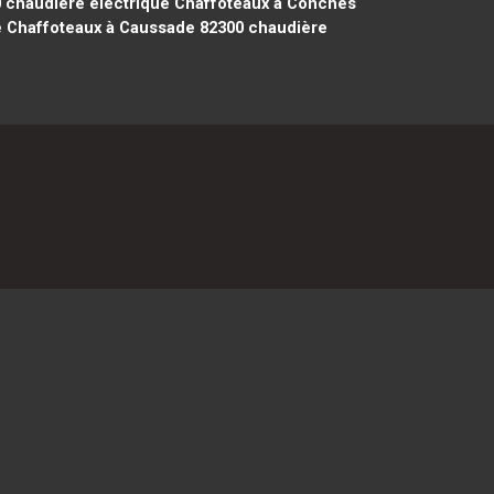
0
chaudière électrique Chaffoteaux à Conches
e Chaffoteaux à Caussade 82300
chaudière