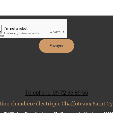
Téléphone: 09 72 66 89 55
tion chaudière électrique Chaffoteaux Saint Cy