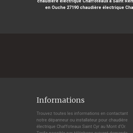
chaudière électrique Chaffoteaux à Saint Ré
en Ouche 27190
chaudière électrique Chaf
Informations
Trouvez toutes les informations en contactant
notre dépanneur ou installateur pour chaudière
électrique Chaffoteaux Saint Cyr au Mont d'Or.
Tarifs possible par téléphone suivant demande,