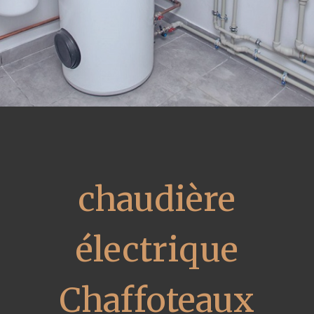
chaudière
électrique
Chaffoteaux