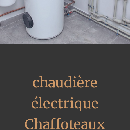
chaudière
électrique
Chaffoteaux