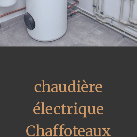
chaudière
électrique
Chaffoteaux