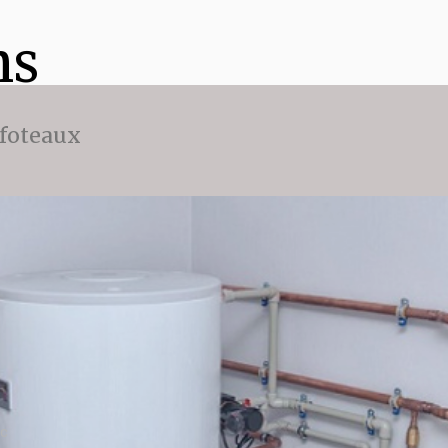
ns
ffoteaux
sc