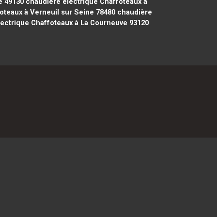
é 49130
chaudière électrique Chaffoteaux à
oteaux à Verneuil sur Seine 78480
chaudière
ectrique Chaffoteaux à La Courneuve 93120