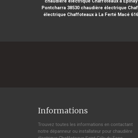
chaudière électrique Chaffoteaux à Épinay
Pontcharra 38530
chaudière électrique Chaf
électrique Chaffoteaux à La Ferté Macé 61
Informations
Trouvez toutes les informations en contactant
notre dépanneur ou installateur pour chaudière
électrique Chaffoteaux Saint Gély du Fesc.