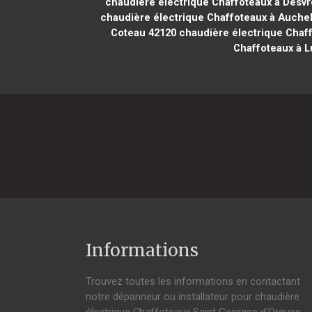
chaudière électrique Chaffoteaux à Desvr
chaudière électrique Chaffoteaux à Auche
Coteau 42120
chaudière électrique Chaff
Chaffoteaux à L
Informations
Trouvez toutes les informations en contactant
notre dépanneur ou installateur pour chaudière
électrique Chaffoteaux Saint Georges d'Orques.