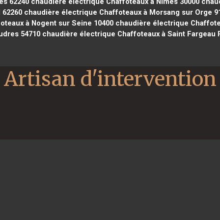
es 62240
chaudière électrique Chaffoteaux à Nîmes 30000
chaud
l 62260
chaudière électrique Chaffoteaux à Morsang sur Orge 9
oteaux à Nogent sur Seine 10400
chaudière électrique Chaffot
udres 54710
chaudière électrique Chaffoteaux à Saint Fargeau 
Artisan d'intervention