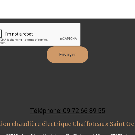
Téléphone: 09 72 66 89 55
ion chaudière électrique Chaffoteaux Saint G