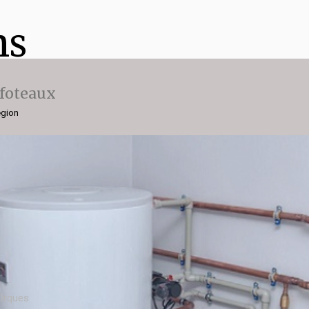
ns
ffoteaux
égion
'Orques