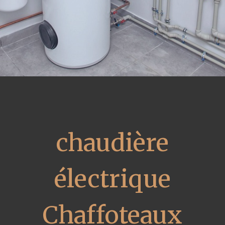
chaudière
électrique
Chaffoteaux