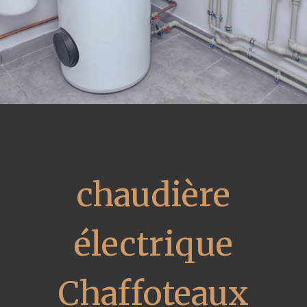
chaudière
électrique
Chaffoteaux