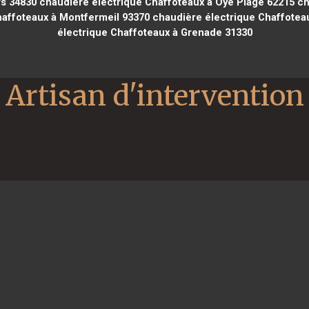
rs 34830
chaudière électrique Chaffoteaux à Oye Plage 62215
ch
affoteaux à Montfermeil 93370
chaudière électrique Chaffoteau
électrique Chaffoteaux à Grenade 31330
Artisan d'intervention