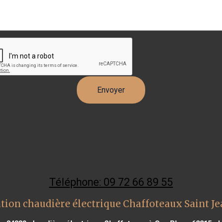
Téléphone: 09 72 66 89 55
tion chaudière électrique Chaffoteaux Saint Jea