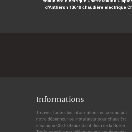
chaudière électrique Chaffoteaux à Clapie
d'Anthéron 13640
chaudière électrique Ch
Informations
Trouvez toutes les informations en contactant
notre dépanneur ou installateur pour chaudière
électrique Chaffoteaux Saint Jean de la Ruelle.
Tarifs possible par téléphone suivant demande,