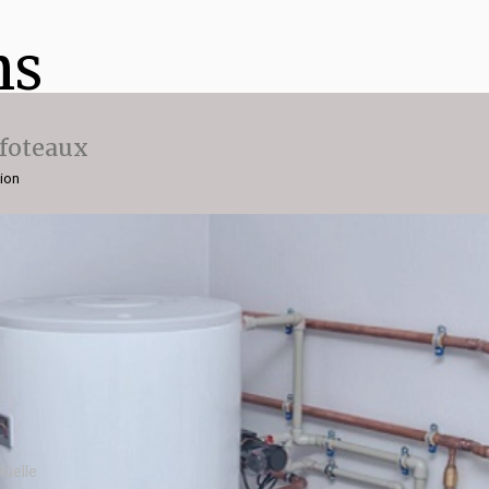
ns
ffoteaux
gion
Ruelle