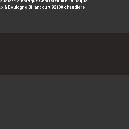
audière électrique Chaffoteaux à La Roque
x à Boulogne Billancourt 92100
chaudière