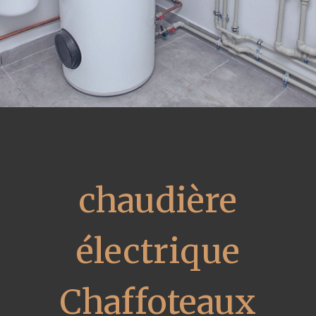
chaudière
électrique
Chaffoteaux