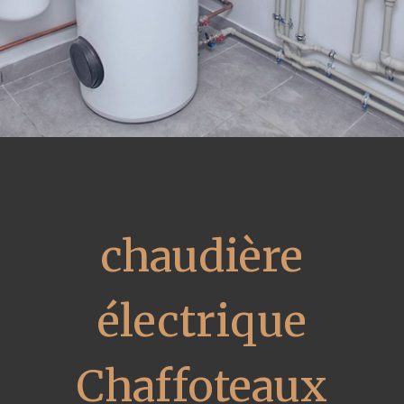
chaudière
électrique
Chaffoteaux