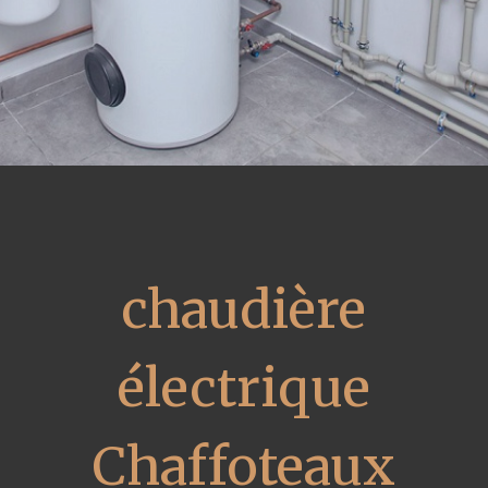
chaudière
électrique
Chaffoteaux