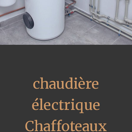
chaudière
électrique
Chaffoteaux