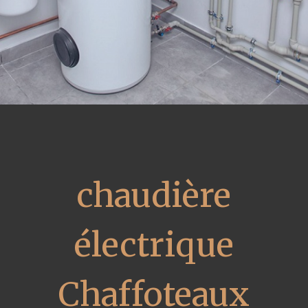
chaudière
électrique
Chaffoteaux