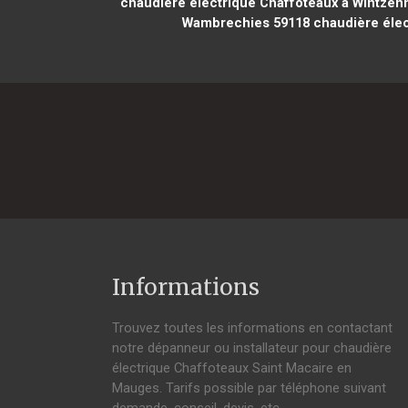
chaudière électrique Chaffoteaux à Wintzen
Wambrechies 59118
chaudière élec
Informations
Trouvez toutes les informations en contactant
notre dépanneur ou installateur pour chaudière
électrique Chaffoteaux Saint Macaire en
Mauges. Tarifs possible par téléphone suivant
demande, conseil, devis, etc.