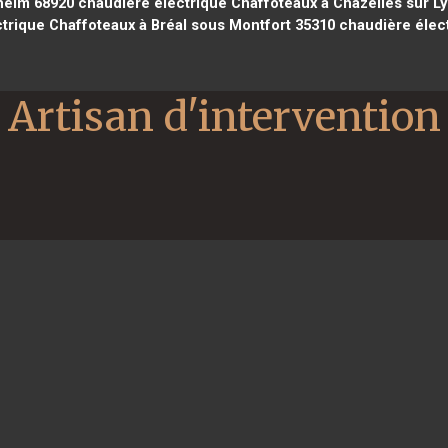
heim 68920
chaudière électrique Chaffoteaux à Chazelles sur L
trique Chaffoteaux à Bréal sous Montfort 35310
chaudière élect
Artisan d'intervention