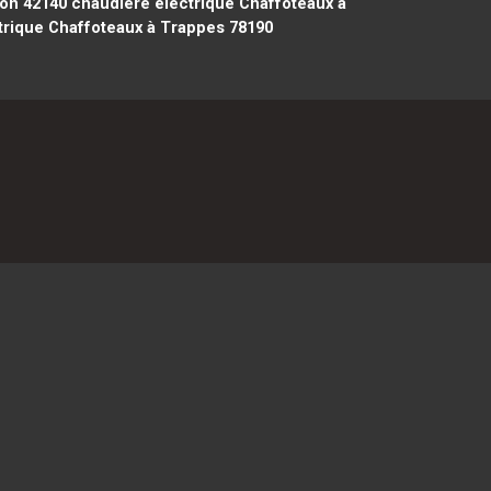
yon 42140
chaudière électrique Chaffoteaux à
rique Chaffoteaux à Trappes 78190