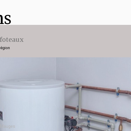
ns
ffoteaux
région
n Mauges