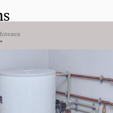
ns
ffoteaux
on
cole