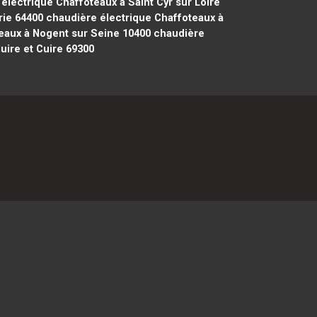
électrique Chaffoteaux à Saint Cyr sur Loire
rie 64400
chaudière électrique Chaffoteaux à
eaux à Nogent sur Seine 10400
chaudière
uire et Cuire 69300