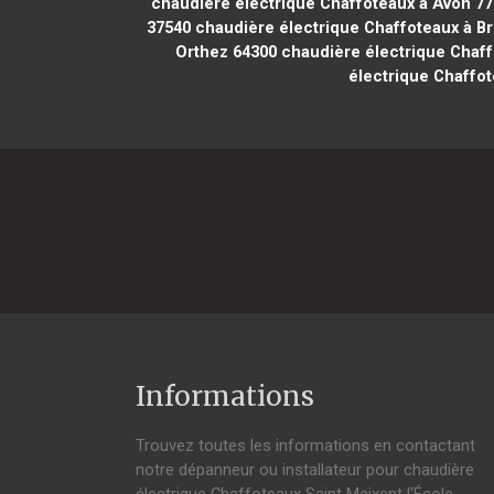
chaudière électrique Chaffoteaux à Avon 7
37540
chaudière électrique Chaffoteaux à Br
Orthez 64300
chaudière électrique Chaff
électrique Chaffot
Informations
Trouvez toutes les informations en contactant
notre dépanneur ou installateur pour chaudière
électrique Chaffoteaux Saint Maixent l'École.